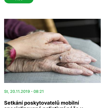
Heyerdahla (Larvik). Na setkání představili
připravovaný projekt a možnosti spolupráce s oběma
institucemi. Vzniknout by mělo umělecké dílo –
monumentální socha připomínající odkaz norského
etnografa a cestovatele Thora Heyerdahla.
St, 20.11.2019 - 08:21
Setkání poskytovatelů mobilní