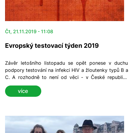
Čt, 21.11.2019 - 11:08
Evropský testovací týden 2019
Závěr letošního listopadu se opět ponese v duchu
podpory testování na infekci HIV a žloutenky typů B a
C. A rozhodně to není od věci - v České republice
totiž klesá počet testů provedených na vlastní žádost.
více
Do Evropského testovacího týdne se po roce opět
zapojí i Zdravotní ústav se sídlem v Ústí nad Labem a
spolu s ním i více než stovka organizací z celé Evropy.