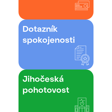
Dotazník
spokojenosti
Jihočeská
pohotovost