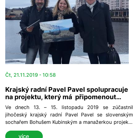
Čt, 21.11.2019 - 10:58
Krajský radní Pavel Pavel spolupracuje
na projektu, který má připomenout
odkaz Thora Heyerdahla
Ve dnech 13. – 15. listopadu 2019 se zúčastnil
jihočeský krajský radní Pavel Pavel se slovenským
sochařem Bohušem Kubinským a manažerkou projektu
Hedvikou Máchovou cesty do Osla, kde se setkali se
více
zástupci Muzea Kon-Tiki (Oslo) a Institutu Thora