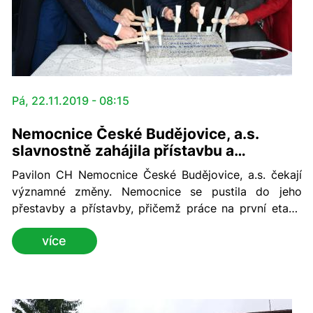
Pá, 22.11.2019 - 08:15
Nemocnice České Budějovice, a.s.
slavnostně zahájila přístavbu a
přestavbu pavilonu CH
Pavilon CH Nemocnice České Budějovice, a.s. čekají
významné změny. Nemocnice se pustila do jeho
přestavby a přístavby, přičemž práce na první etapě
by měly být dokončeny zhruba za 900 dní. Slavnostní
více
zahájení prací se uskutečnilo ve čtvrtek 21. listopadu.