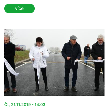
schválila příkazní smlouvu k zajištění provedení
více
demolice krajem a výsledek výběrového řízení na
provedení demolice.
Čt, 21.11.2019 - 14:03