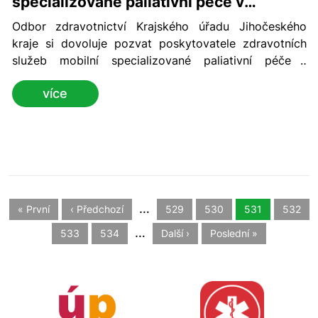
specializované paliativní péče v
Jihočeském kraji
Odbor zdravotnictví Krajského úřadu Jihočeského
kraje si dovoluje pozvat poskytovatele zdravotních
služeb mobilní specializované paliativní péče i
potenciální zájemce na další setkání konané v rámci
více
aktivit Koncepce paliativní péče v Jihočeském kraji na
období do roku 2023.
…
« První
‹ Předchozí
529
530
531
532
…
533
534
Další ›
Poslední »