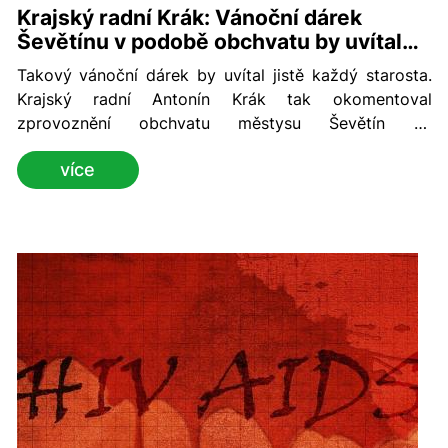
Krajský radní Krák: Vánoční dárek
Ševětínu v podobě obchvatu by uvítal
každý starosta
Takový vánoční dárek by uvítal jistě každý starosta.
Krajský radní Antonín Krák tak okomentoval
zprovoznění obchvatu městysu Ševětín na
Českobudějovicku pro nákladní vozidla.
více