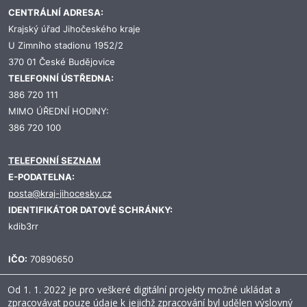
CENTRÁLNÍ ADRESA:
Krajský úřad Jihočeského kraje
U Zimního stadionu 1952/2
370 01 České Budějovice
TELEFONNÍ ÚSTŘEDNA:
386 720 111
MIMO ÚŘEDNÍ HODINY:
386 720 100
TELEFONNÍ SEZNAM
E-PODATELNA:
posta@kraj-jihocesky.cz
IDENTIFIKÁTOR DATOVÉ SCHRÁNKY:
kdib3rr
IČO:
70890650
Od 1. 1. 2022 je pro veškeré digitální projekty možné ukládat a
zpracovávat pouze údaje k jejichž zpracování byl udělen výslovný