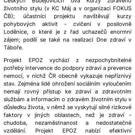
Českých Budějovicích dva Kurzy zdravého
životního stylu (v KC Máj a v organizaci FOKUS
ČB); účastníci projektu navštěvují kurzy
pohybových aktivit - cvičení v posilovně
Loděnice, o které je z řad uchazečů enormní
zájem; podílí se také na realizaci Dne zdraví v
Táboře.
Projekt EPOZ vychází z nezpochybnitelné
potřeby intervence do podpory zdraví a prevence
nemocí, v nichž ČR obecně vykazuje nepříznivý
stav. Zejména lidé ohrožení sociálním vyloučením
nemají rovný přístup ke zdraví a zdravotním
službám a informacím o zdravém životním stylu v
důsledku života, v němž se vyskytují silné rizikové
faktory v jiných oblastech, než je zdraví -
chudoba, nezaměstnanost a nedostatečné
vzdělání. Projekt EPOZ nabízí efektivní