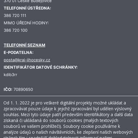
370 01 České Budějovice
TELEFONNÍ ÚSTŘEDNA:
386 720 111
MIMO ÚŘEDNÍ HODINY:
386 720 100
TELEFONNÍ SEZNAM
E-PODATELNA:
posta@kraj-jihocesky.cz
IDENTIFIKÁTOR DATOVÉ SCHRÁNKY:
kdib3rr
IČO:
70890650
Od 1. 1. 2022 je pro veškeré digitální projekty možné ukládat a
zpracovávat pouze údaje k jejichž zpracování byl udělen výslovný
souhlas. Mezi tyto údaje patří především identifikátory a další data
Prohlášení o přístupnosti
Ochrana osobních údajů
Mapa stránek
získaná či ukládaná do souborů cookies (malých textových
x
Dobrý den, jsem Holly – AI chatbot
RSS
Přihlásit
CC0 1.0
souborů ve vašem prohlížeči). Soubory cookie používáme k
Jihočeského kraje. S čím vám dnes mohu
analýze údajů o našich návštěvnících, ke zlepšení našich webových
pomoci?
stránek tím i snadnější dohledatelnosti informací našimi