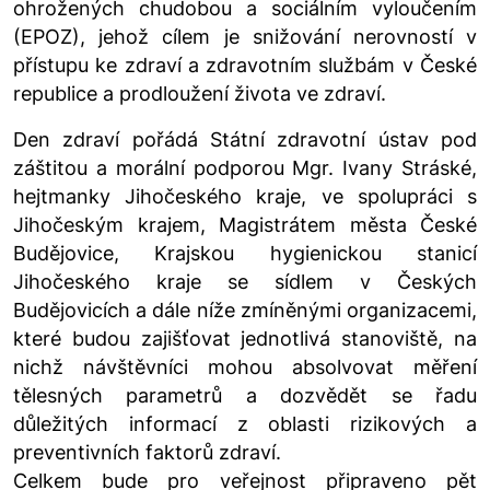
ohrožených chudobou a sociálním vyloučením
(EPOZ), jehož cílem je snižování nerovností v
přístupu ke zdraví a zdravotním službám v České
republice a prodloužení života ve zdraví.
Den zdraví pořádá Státní zdravotní ústav pod
záštitou a morální podporou Mgr. Ivany Stráské,
hejtmanky Jihočeského kraje, ve spolupráci s
Jihočeským krajem, Magistrátem města České
Budějovice, Krajskou hygienickou stanicí
Jihočeského kraje se sídlem v Českých
Budějovicích a dále níže zmíněnými organizacemi,
které budou zajišťovat jednotlivá stanoviště, na
nichž návštěvníci mohou absolvovat měření
tělesných parametrů a dozvědět se řadu
důležitých informací z oblasti rizikových a
preventivních faktorů zdraví.
Celkem bude pro veřejnost připraveno pět