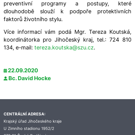
preventivní programy a postupy, které
dlouhodobě slouží k podpoře protektivních
faktorů životního stylu.
Více informací vám podá Mgr. Tereza Koutská,
koordinátorka pro Jihočeský kraj, tel.: 724 810
134, e-mail:
tereza.koutska@szu.cz
.
22.09.2020
Bc. David Hocke
CENTRÁLNÍ ADRESA:
Krajský úřad Jihočeského kraje
U Zimního stadionu 1952/2