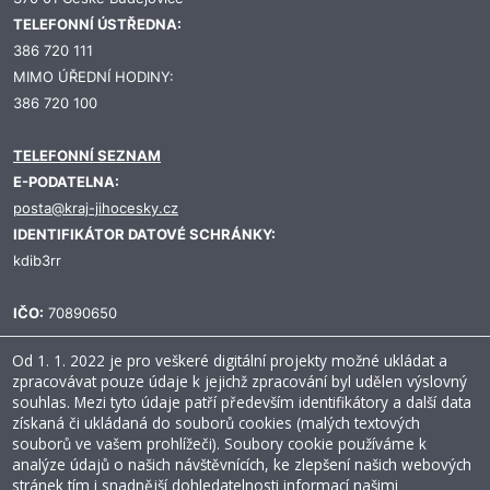
TELEFONNÍ ÚSTŘEDNA:
386 720 111
MIMO ÚŘEDNÍ HODINY:
386 720 100
TELEFONNÍ SEZNAM
E-PODATELNA:
posta@kraj-jihocesky.cz
IDENTIFIKÁTOR DATOVÉ SCHRÁNKY:
kdib3rr
IČO:
70890650
Od 1. 1. 2022 je pro veškeré digitální projekty možné ukládat a
zpracovávat pouze údaje k jejichž zpracování byl udělen výslovný
souhlas. Mezi tyto údaje patří především identifikátory a další data
Prohlášení o přístupnosti
Ochrana osobních údajů
Mapa stránek
získaná či ukládaná do souborů cookies (malých textových
x
Dobrý den, jsem Holly – AI chatbot
RSS
Přihlásit
CC0 1.0
souborů ve vašem prohlížeči). Soubory cookie používáme k
Jihočeského kraje. S čím vám dnes mohu
analýze údajů o našich návštěvnících, ke zlepšení našich webových
pomoci?
stránek tím i snadnější dohledatelnosti informací našimi