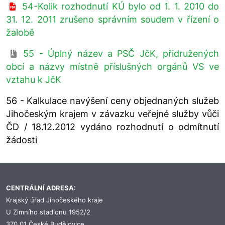
54-Kolik rozhodnutí KÚ bylo od 1. 1. 2010 do
31. 12. 2011 zrušeno správním soudem v řízení o
žalobě
55 - Úplný název a PSČ JčK, přidružených
obcí a názvy místně příslušných orgánů VS ve
vztahu k JčK
56 - Kalkulace navýšení ceny objednaných služeb
Jihočeským krajem v závazku veřejné služby vůči
ČD / 18.12.2012 vydáno rozhodnutí o odmítnutí
žádosti
CENTRÁLNÍ ADRESA:
Krajský úřad Jihočeského kraje
U Zimního stadionu 1952/2
370 01 České Budějovice