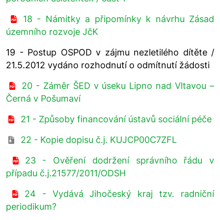
18 - Námitky a připomínky k návrhu Zásad
územního rozvoje JčK
19 - Postup OSPOD v zájmu nezletilého dítěte /
21.5.2012 vydáno rozhodnutí o odmítnutí žádosti
20 - Záměr ŠED v úseku Lipno nad Vltavou –
Černá v Pošumaví
21 - Způsoby financování ústavů sociální péče
22 - Kopie dopisu č.j. KUJCP00C7ZFL
23 - Ověření dodržení správního řádu v
případu č.j.21577/2011/ODSH
24 - Vydává Jihočeský kraj tzv. radniční
periodikum?