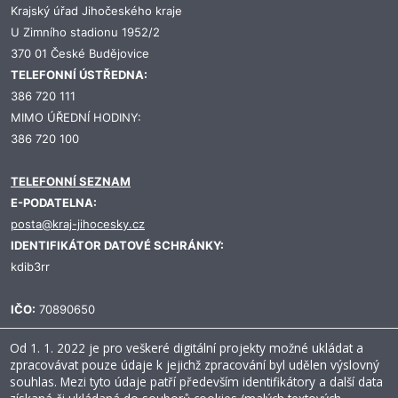
Krajský úřad Jihočeského kraje
U Zimního stadionu 1952/2
370 01 České Budějovice
TELEFONNÍ ÚSTŘEDNA:
386 720 111
MIMO ÚŘEDNÍ HODINY:
386 720 100
TELEFONNÍ SEZNAM
E-PODATELNA:
posta@kraj-jihocesky.cz
IDENTIFIKÁTOR DATOVÉ SCHRÁNKY:
kdib3rr
IČO:
70890650
Od 1. 1. 2022 je pro veškeré digitální projekty možné ukládat a
zpracovávat pouze údaje k jejichž zpracování byl udělen výslovný
souhlas. Mezi tyto údaje patří především identifikátory a další data
Prohlášení o přístupnosti
Ochrana osobních údajů
Mapa stránek